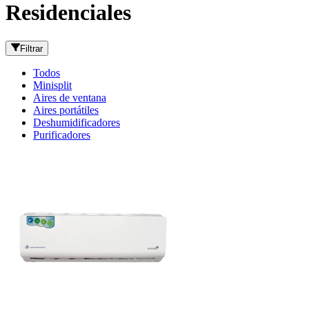
Residenciales
Filtrar
Todos
Minisplit
Aires de ventana
Aires portátiles
Deshumidificadores
Purificadores